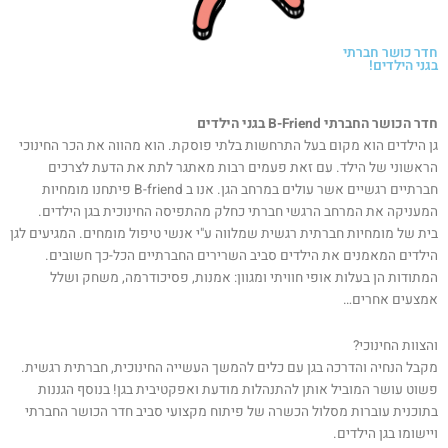
חדר כושר חברתי
בגני הילדים!
חדר הכושר החברתי B-Friend בגני הילדים
גן הילדים הוא מקום בעל התרחשות בלתי פוסקת. הוא מהווה את הכר החינוכי
הראשוני של הילד. עם זאת פעמים רבות מאתגר לתת את הדעת לצרכים
חברתיים רגשיים אשר עולים במרחב הגן. אנו ב B-friend פיתחנו מומחיות
המעניקה את המרחב הרגשי חברתי כחלק מהתפיסה החינוכית בגן הילדים.
בית של מומחיות חברתית רגשית שמלווה ע"י אנשי טיפול מומחים. המגיעים לגן
הילדים המאמנים את הילדים סביב השרירים החברתיים הכל-כך חשובים.
המתודות הן בעלות אופי חוויתי ומגוון: אמנות, פסיכודרמה, משחק ושלל
אמצעים אחרים…
והצוות החינוכי?
מקבל הנחיה והדרכה בגן עם כלים להמשך העשייה החינוכית, חברתית רגשית.
פשוט עושר המוביל אותן להתנהלות מודעת ואפקטיבית בגן! בנוסף הגננות
בתוכנית עוברות מסלול הכשרה של פיתוח מקצועי סביב חדר הכושר החברתי
ויישומו בגן הילדים.