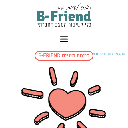
ילוג
תוכן
התכניות החינוכיות של מרכז הרמוניה בגני הילדים
כניסת מנויים B-FRIEND