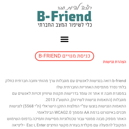
ילוג
תוכן
כניסת מנויים B-FRIEND
הצהרת נגישות
b-friend רואה בנגישות לאנשים עם מוגבלות ערך מהותי וחובה חברתית כחלק
בלתי נפרד מתפיסת האחריות החברתית שלו
במסגרת חובה זו אתר זה עומד בדרישות תקנות שיוויון זכויות לאנשים עם
מוגבלות (התאמות נגישות לשירות), התשע”ג 2013
.
התאמות הנגישות בוצעו עפ”י המלצות התקן הישראלי (ת”י 5568) לנגישות
תכנים באינטרנט ברמת
AA
ומסמך
WCAG2.0
הבינלאומי
.
האתר מספק מבנה סמנטי עבור טכנולוגיות מסייעות ותמיכה בדפוס השימוש
המקובל להפעלה עם מקלדת בעזרת מקשי החיצים
, Enter
ו
– Esc
ליציאה