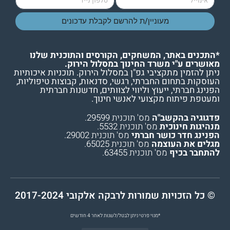
מעוניין/ת להרשם לקבלת עדכונים
*התכנים באתר, המשחקים, הקורסים והתוכנית שלנו
מאושרים ע"י משרד החינוך במסלול הירוק.
ניתן להזמין מתקציבי גפ"ן במסלול הירוק. תוכניות איכותיות
העוסקות בתחום החברתי, רגשי, סדנאות, קבוצות טיפוליות,
הפנינג חברתי, ייעוץ וליווי לצוותים, חדשנות חברתית
ומעטפת פיתוח מקצועי לאנשי חינוך.
פדגוגיה בהקשב"ה
מס' תוכנית 29599.
מנהיגות חינוכית
מס' תוכנית 5532.
הפנינג חדר כושר חברתי
מס' תוכנית 29002.
מגלים את העוצמה
מס' תוכנית 65025.
להתחבר בכיף
מס' תוכנית 63455.
© כל הזכויות שמורות לרבקה אלקובי 2017-2024
*מנוי פרטי ניתן לבטל/לשנות לאחר 4 חודשים